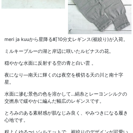
meri ja kuuから星降る町10分丈レギンス(裾絞り)が入荷。
ミルキーブルーの湖と岸辺に咲いたルビナスの花。
穏やかな水面に反射する空の青と白い雲 。
夜になり—南天に輝くのは夜空を横切る天の川と南十字
星。
水面に滲む景色の色を溶かして…絹糸とレーヨンシルクの
交撚糸で緩やかに編んだ幅広のレギンスです。
とろみのある素材感が肌なじみ良く、やみつきになる履き
心地です。
程よくゆる〜いシルエットで、裾絞りのデザインが可愛い