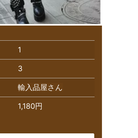
1
3
輸入品屋さん
1,180円