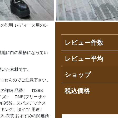
ツの説明 レディース用のレ
レビュー件数
黒地に白の星柄になってい
レビュー平均
効いた素材です。
ショップ
れませんのでご注意下さい。
税込価格
詳細 品番： 11388
サイズ： ONE(フリーサイ
テル95%、スパンデックス
ッキング、タイツ 用途：
ス 衣装 おすすめの関連商